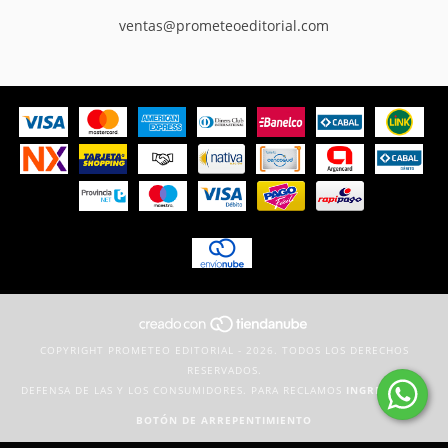
ventas@prometeoeditorial.com
COPYRIGHT PROMETEO EDITORIAL - 2026. TODOS LOS DERECHOS
RESERVADOS.
DEFENSA DE LAS Y LOS CONSUMIDORES. PARA RECLAMOS
INGRESÁ ACÁ.
BOTÓN DE ARREPENTIMIENTO