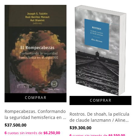
Rompecabezas. Conformando
Rostros. De shoah, la película
la seguridad hemisferica en el
de claude lanzmann / Aline
siglo XXI. reedición / Tulchin
$37.500,00
Alterman
$39.300,00
Joseph , Benitez Manaut Raul ,
6
cuotas sin interés de
$6.250,00
Diamint Rut
6
cuotas sin interés de
$6.550,00