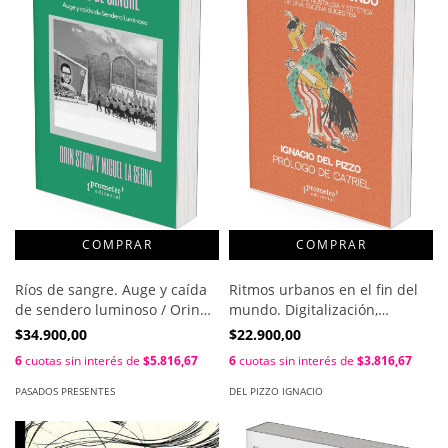
Ríos de sangre. Auge y caída
Ritmos urbanos en el fin del
de sendero luminoso / Orin
mundo. Digitalización,
Starn ; Miguel La Serna
nostalgia y estética de una
$34.900,00
$22.900,00
escena sugestiva / Ignacio Del
6
cuotas sin interés de
$5.816,67
6
cuotas sin interés de
$3.816,67
Pizzo ; Prólogo de Ca7riel
PASADOS PRESENTES
DEL PIZZO IGNACIO