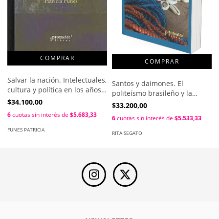
Salvar la nación. Intelectuales,
Santos y daimones. El
cultura y política en los años
politeísmo brasileño y la
20 / Funes Patricia
$34.100,00
tradición arquetipal / Rita
$33.200,00
Segato
6
cuotas sin interés de
$5.683,33
6
cuotas sin interés de
$5.533,33
FUNES PATRICIA
RITA SEGATO