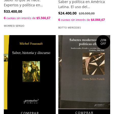
Saber y política en América
Expertos y política en
Latina. El uso del
Argentina / Morresi Sergio ,
$33.400,00
conocimiento en las
$24.400,00
$30.500,00
Vommaro Gabiel
negociaciones / Botto
6
cuotas sin interés de
$5.566,67
6
cuotas sin interés de
$4.066,67
Mercedes
MORRESI SERGIO
BOTTO MERCEDES
20
%
OFF