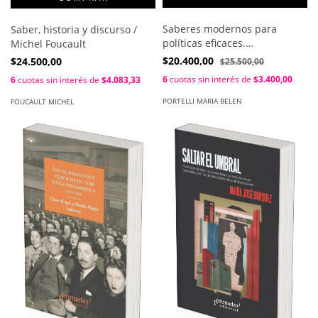
Saberes modernos para
Saber, historia y discurso /
políticas eficaces.
Michel Foucault
Intelectuales, Estado y
$20.400,00
$24.500,00
$25.500,00
cuestion abrera en cordoba /
6
cuotas sin interés de
$3.400,00
6
cuotas sin interés de
$4.083,33
Portelli Maria Belen
PORTELLI MARIA BELEN
FOUCAULT MICHEL