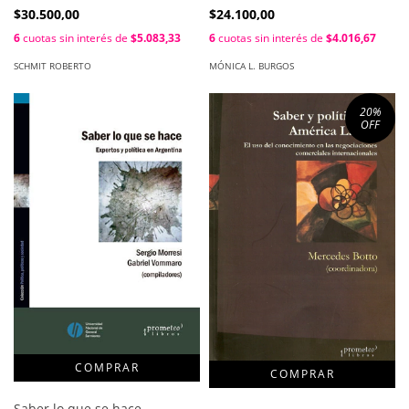
economía y poder en el
$30.500,00
$24.100,00
oriente entrerriano
6
cuotas sin interés de
$5.083,33
6
cuotas sin interés de
$4.016,67
posrrevolucionario, 1810-1852
/ Schmit, Roberto
SCHMIT ROBERTO
MÓNICA L. BURGOS
20
%
OFF
Saber lo que se hace.