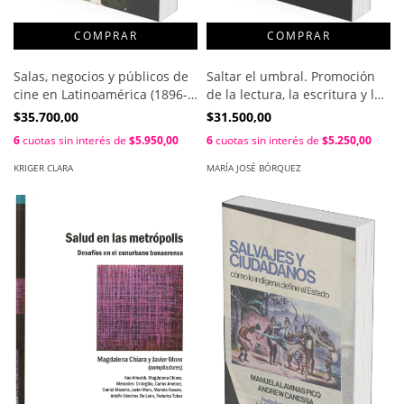
Salas, negocios y públicos de
Saltar el umbral. Promoción
cine en Latinoamérica (1896-
de la lectura, la escritura y la
1960) / Clara Kriger ; Nicolás
narración oral en hospitales
$35.700,00
$31.500,00
Poppe
(...) / María José Bórquez
6
cuotas sin interés de
$5.950,00
6
cuotas sin interés de
$5.250,00
KRIGER CLARA
MARÍA JOSÉ BÓRQUEZ