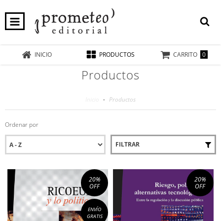
0
INICIO
PRODUCTOS
CARRITO
Productos
Inicio
-
Productos
Ordenar por
FILTRAR
20
%
20
%
OFF
OFF
ENVÍO
GRATIS