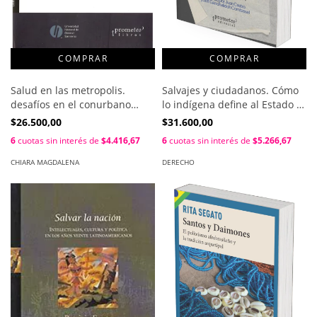
Salud en las metropolis.
Salvajes y ciudadanos. Cómo
desafíos en el conurbano
lo indígena define al Estado /
bonaerense / Chiara
Manuela Lavinas Picq ;
$26.500,00
$31.600,00
Magdalena , Moro Javier
Andrew Canessa
6
cuotas sin interés de
$4.416,67
6
cuotas sin interés de
$5.266,67
CHIARA MAGDALENA
DERECHO