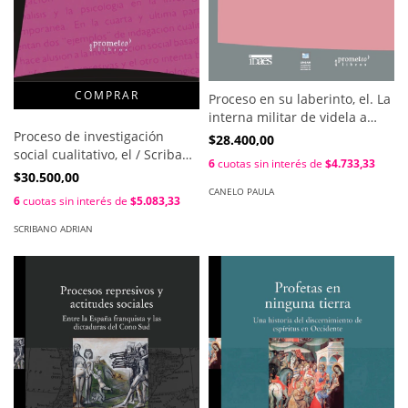
Proceso en su laberinto, el. La
interna militar de videla a
bignone / Paula Canelo
Proceso de investigación
$28.400,00
social cualitativo, el / Scribano
6
cuotas sin interés de
$4.733,33
Adrian
$30.500,00
CANELO PAULA
6
cuotas sin interés de
$5.083,33
SCRIBANO ADRIAN