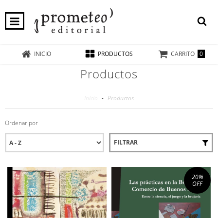
0
INICIO
PRODUCTOS
CARRITO
Productos
Inicio
-
Productos
Ordenar por
FILTRAR
20
%
OFF