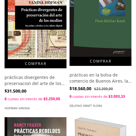
prácticas en la bolsa de
prácticas divergentes de
comercio de Buenos Aires, las
preservacion del arte de los
/ Flora Delfino Kraft
$18.560,00
$23.200,00
medios / Vanina Hofman
$31.500,00
6
cuotas sin interés de
$3.093,33
6
cuotas sin interés de
$5.250,00
DELFINO KRAFT FLORA
HOFMAN VANINA