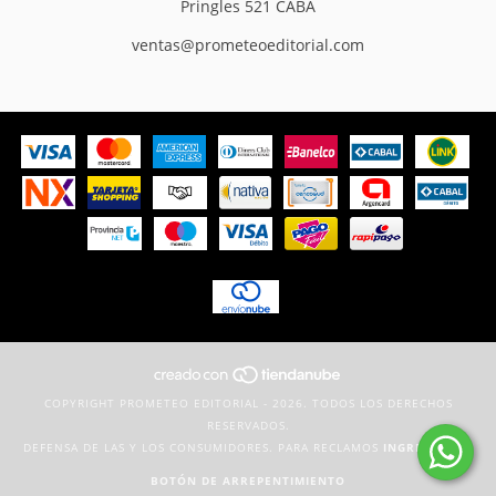
Pringles 521 CABA
ventas@prometeoeditorial.com
COPYRIGHT PROMETEO EDITORIAL - 2026. TODOS LOS DERECHOS
RESERVADOS.
DEFENSA DE LAS Y LOS CONSUMIDORES. PARA RECLAMOS
INGRESÁ ACÁ.
BOTÓN DE ARREPENTIMIENTO