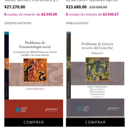
contradicciones en el análisis
$27.270,00
$23.680,00
$29.600,00
social / Anthony Giddens
6
cuotas sin interés de
$4.545,00
6
cuotas sin interés de
$3.946,67
GIDDENS ANTHONY
APREA GUSTAVO