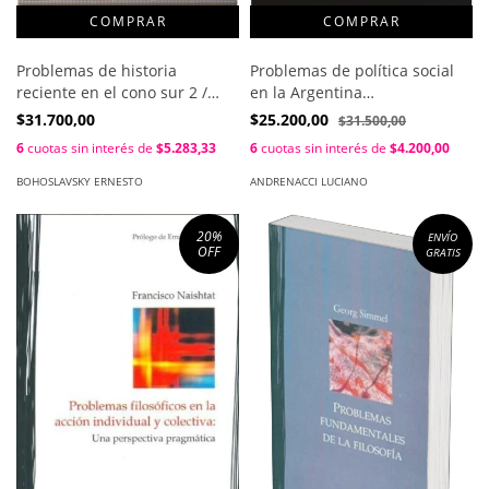
Problemas de historia
Problemas de política social
reciente en el cono sur 2 /
en la Argentina
Ernesto Bohoslavsky
contemporánea / Luciano
$31.700,00
$25.200,00
$31.500,00
Andrenacci
6
cuotas sin interés de
$5.283,33
6
cuotas sin interés de
$4.200,00
BOHOSLAVSKY ERNESTO
ANDRENACCI LUCIANO
20
%
ENVÍO
OFF
GRATIS