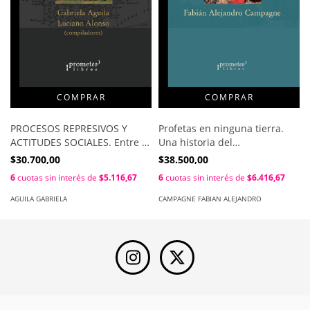
Profetas en ninguna tierra.
PROCESOS REPRESIVOS Y
Una historia del
ACTITUDES SOCIALES. Entre la
discernimiento de espiritus
España franquista y las
$38.500,00
$30.700,00
en occidente / Fabian
divtaduras AGUILA. GABRIELA
6
cuotas sin interés de
$6.416,67
6
cuotas sin interés de
$5.116,67
Alejandro Campagne
/ ALONSO, LUCIANO
CAMPAGNE FABIAN ALEJANDRO
AGUILA GABRIELA