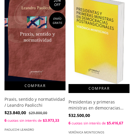
20
%
OFF
ENVÍO
GRATIS
Praxis, sentido y normatividad
Presidentas y primeras
/ Leandro Paolicchi
ministras en democracias
$23.840,00
$29.800,00
postransicionales / Verónica
$32.500,00
Montecinos
6
cuotas sin interés de
$3.973,33
6
cuotas sin interés de
$5.416,67
PAOLICCHI LEANDRO
VERÓNICA MONTECINOS