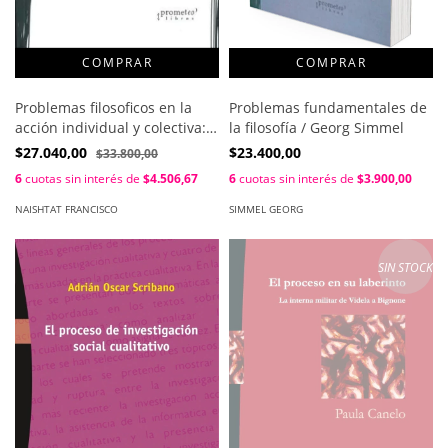
Problemas filosoficos en la
Problemas fundamentales de
acción individual y colectiva:
la filosofía / Georg Simmel
una perspectiva pragmatica /
$27.040,00
$23.400,00
$33.800,00
Francisco Naishtat
6
cuotas sin interés de
$4.506,67
6
cuotas sin interés de
$3.900,00
NAISHTAT FRANCISCO
SIMMEL GEORG
SIN STOCK