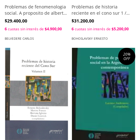
Problemas de fenomenologia
Problemas de historia
social. A proposito de albert
reciente en el cono sur 1 /
schutz / Carlos Belvedere
Ernesto Bohoslavsky
$29.400,00
$31.200,00
6
cuotas sin interés de
$4.900,00
6
cuotas sin interés de
$5.200,00
BELVEDERE CARLOS
BOHOSLAVSKY ERNESTO
20
%
OFF