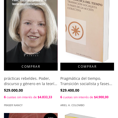
prácticas rebeldes. Poder,
Pragmática del tiempo.
discurso y género en la teoría
Transición socialista y fases
social de contemporánea /
de la acción colectiva / Ariel H.
$29.000,00
$29.400,00
Nancy Fraser
Colombo
6
cuotas sin interés de
$4.833,33
6
cuotas sin interés de
$4.900,00
FRASER NANCY
ARIEL H. COLOMBO