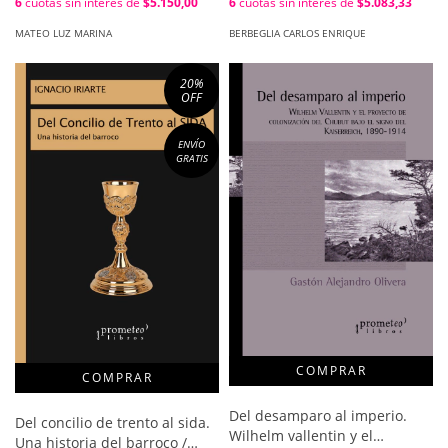
6
cuotas sin interés de
$5.083,33
6
cuotas sin interés de
$5.150,00
BERBEGLIA CARLOS ENRIQUE
MATEO LUZ MARINA
20
%
OFF
ENVÍO
GRATIS
Del desamparo al imperio.
Del concilio de trento al sida.
Wilhelm vallentin y el
Una historia del barroco /