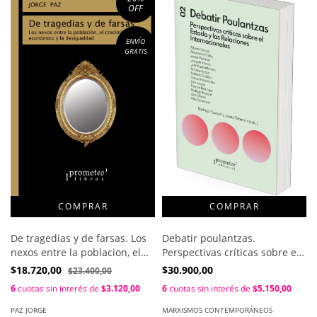
OFF
ENVÍO
GRATIS
De tragedias y de farsas. Los
Debatir poulantzas.
nexos entre la poblacion, el
Perspectivas críticas sobre el
crecimiento económico y la
Estado y las Relaciones
$18.720,00
$30.900,00
$23.400,00
desigualdad / Paz Jorge
Internacionales / Rodrigo
6
cuotas sin interés de
$3.120,00
6
cuotas sin interés de
$5.150,00
Pascual y Javier Waiman (eds.)
PAZ JORGE
MARXISMOS CONTEMPORÁNEOS