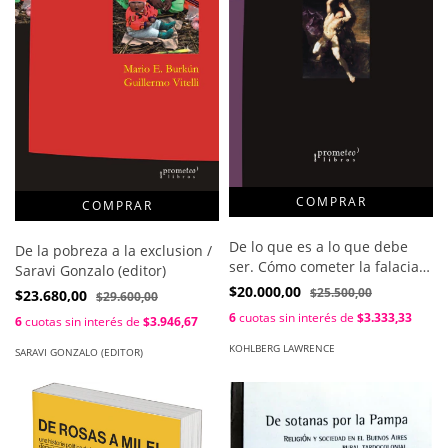
De lo que es a lo que debe
De la pobreza a la exclusion /
ser. Cómo cometer la falacia
Saravi Gonzalo (editor)
naturalista y vencerla en el
$20.000,00
$25.500,00
$23.680,00
$29.600,00
estudio del desarrollo moral /
6
cuotas sin interés de
$3.333,33
6
cuotas sin interés de
$3.946,67
Lawrence Kohlberg
KOHLBERG LAWRENCE
SARAVI GONZALO (EDITOR)