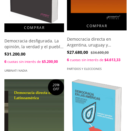
Democracia directa en
Democracia desfigurada. La
Argentina, uruguay y
opinión, la verdad y el pueblo
venezuela / Renfer Irene
$27.680,00
/ Nadia Urbinati
$34.600,00
$31.200,00
6
cuotas sin interés de
$4.613,33
6
cuotas sin interés de
$5.200,00
PARTIDOS Y ELECCIONES
URBINATI NADIA
20
%
OFF