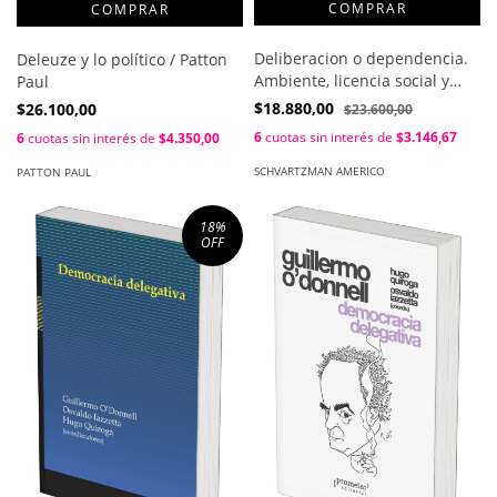
Deliberacion o dependencia.
Deleuze y lo político / Patton
Ambiente, licencia social y
Paul
democracia / Schvartzman
$18.880,00
$26.100,00
$23.600,00
Americo
6
cuotas sin interés de
$3.146,67
6
cuotas sin interés de
$4.350,00
SCHVARTZMAN AMERICO
PATTON PAUL
18
%
OFF