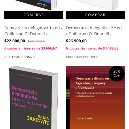
Democracia delegativa 1a ed /
Democracia delegativa 2.ª ed.
Guillermo O´Donnell ;
/ Guillermo O´Donnell ;
Osvaldo Iazzetta ; Hugo
Osvaldo Iazzetta ; Hugo
$22.000,00
$26.900,00
$26.900,00
Quiroga (coords.)
Quiroga (coords.)
6
cuotas sin interés de
$3.666,67
6
cuotas sin interés de
$4.483,33
GUILLERMO ODONNELL
GUILLERMO ODONNELL
20
%
OFF