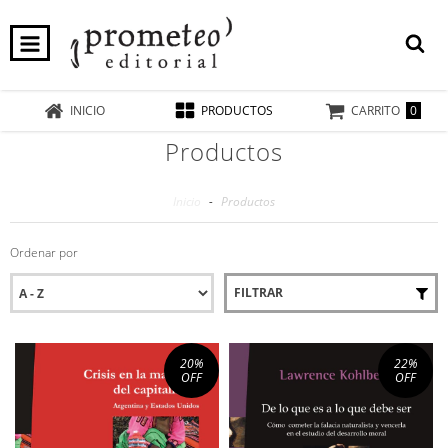
0
INICIO
PRODUCTOS
CARRITO
Productos
Inicio
-
Productos
Ordenar por
FILTRAR
20
%
22
%
OFF
OFF