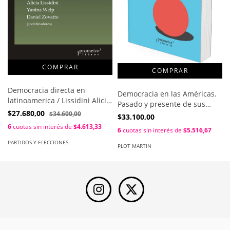
Democracia directa en
Democracia en las Américas.
latinoamerica / Lissidini Alicia
Pasado y presente de sus
, Welp Yanina , Zovatto Daniel
$27.680,00
procesos sociopolíticos /
$34.600,00
$33.100,00
Marcela F. González; Martín
6
cuotas sin interés de
$4.613,33
6
cuotas sin interés de
$5.516,67
Plot
PARTIDOS Y ELECCIONES
PLOT MARTIN