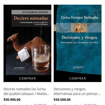
Decisiones y riesgos.
Decires nomades.las lucha
Alternativas para un pensar
del pueblo sahaaui / Mateo
sin trabas / Berbeglia Carlos
Luz Marina
$30.500,00
$30.900,00
Enrique