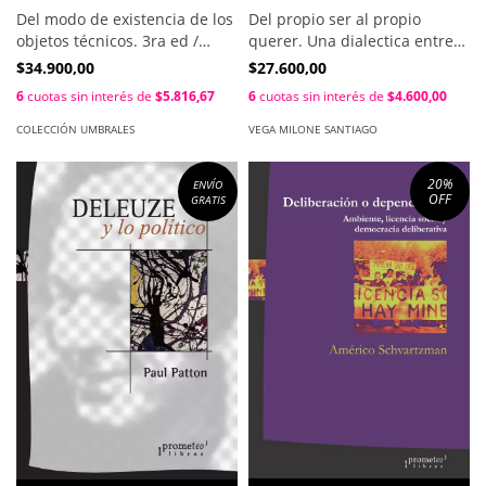
Del modo de existencia de los
Del propio ser al propio
objetos técnicos. 3ra ed /
querer. Una dialectica entre
Gilbert Simondon.
el deber y el querer / Vega
$34.900,00
$27.600,00
Milone Santiago
6
cuotas sin interés de
$5.816,67
6
cuotas sin interés de
$4.600,00
COLECCIÓN UMBRALES
VEGA MILONE SANTIAGO
20
%
ENVÍO
OFF
GRATIS