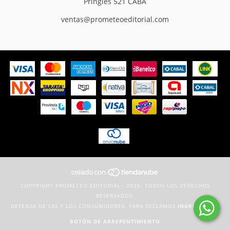
Pringles 521 CABA
ventas@prometeoeditorial.com
COPYRIGHT PROMETEO EDITORIAL - 2026. TODOS LOS DERECHOS
RESERVADOS.
DEFENSA DE LAS Y LOS CONSUMIDORES. PARA RECLAMOS
INGRESÁ ACÁ.
BOTÓN DE ARREPENTIMIENTO