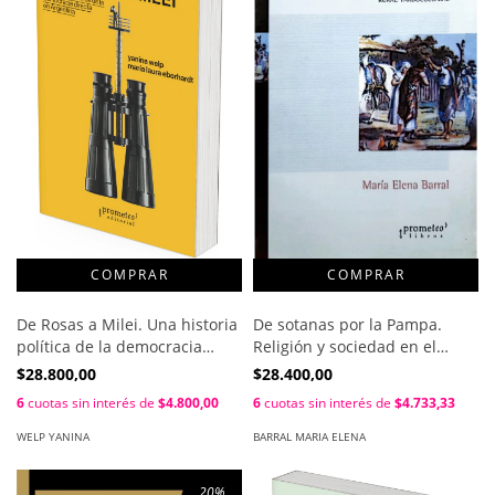
De Rosas a Milei. Una historia
De sotanas por la Pampa.
política de la democracia
Religión y sociedad en el
directa en Argentina / María
Buenos Aires rural
$28.800,00
$28.400,00
Laura Eberhardt ; Yanina
tardocolonial / Barral, María
6
cuotas sin interés de
$4.800,00
6
cuotas sin interés de
$4.733,33
Welp
Elena
WELP YANINA
BARRAL MARIA ELENA
20
%