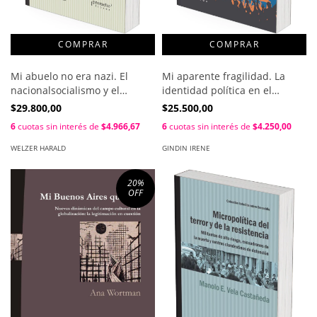
Mi abuelo no era nazi. El
Mi aparente fragilidad. La
nacionalsocialismo y el
identidad política en el
Holocausto en la memoria
discurso de Cristina
$29.800,00
$25.500,00
familiar / Harald Welzer ;
Fernández de Kirchner: 2007-
6
cuotas sin interés de
$4.966,67
6
cuotas sin interés de
$4.250,00
Sabine Moller ; Karoline
2011 / Irene Lis Gindin
Tschuggnall
WELZER HARALD
GINDIN IRENE
20
%
OFF