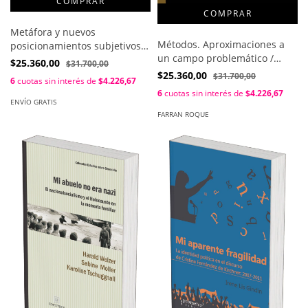
Metáfora y nuevos
Métodos. Aproximaciones a
posicionamientos subjetivos /
un campo problemático /
María Marta Fouljkes
$25.360,00
$31.700,00
Roque Farrán; Emmanuel
$25.360,00
$31.700,00
6
cuotas sin interés de
$4.226,67
Biset (coordinadores)
6
cuotas sin interés de
$4.226,67
ENVÍO GRATIS
FARRAN ROQUE