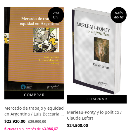
20
%
ENVÍO
OFF
GRATIS
Mercado de trabajo y equidad
Merleau-Ponty y lo político /
en Argentina / Luis Beccaria ;
Claude Lefort
Roxana Maurizio
$23.920,00
$29.900,00
$24.500,00
6
cuotas sin interés de
$3.986,67