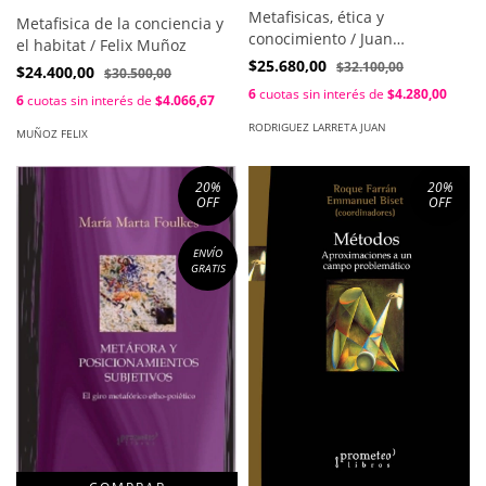
Metafisicas, ética y
Metafisica de la conciencia y
conocimiento / Juan
el habitat / Felix Muñoz
Rodriguez Larreta
$25.680,00
$32.100,00
$24.400,00
$30.500,00
6
cuotas sin interés de
$4.280,00
6
cuotas sin interés de
$4.066,67
RODRIGUEZ LARRETA JUAN
MUÑOZ FELIX
20
%
20
%
OFF
OFF
ENVÍO
GRATIS