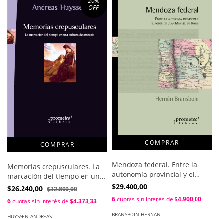
20
%
OFF
Mendoza federal. Entre la
Memorias crepusculares. La
autonomía provincial y el
marcación del tiempo en una
poder de Juan Manuel de
cultura de amnesia / Andreas
$29.400,00
$26.240,00
$32.800,00
Rosas / Bransboin, Hernán
Huyssen
6
cuotas sin interés de
$4.900,00
6
cuotas sin interés de
$4.373,33
BRANSBOIN HERNAN
HUYSSEN ANDREAS