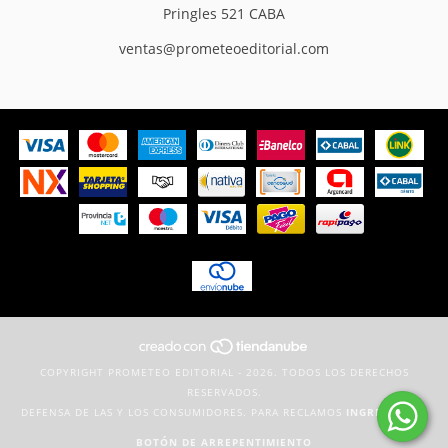
Pringles 521 CABA
ventas@prometeoeditorial.com
COPYRIGHT PROMETEO EDITORIAL - 2026. TODOS LOS DERECHOS
RESERVADOS.
DEFENSA DE LAS Y LOS CONSUMIDORES. PARA RECLAMOS
INGRESÁ ACÁ.
BOTÓN DE ARREPENTIMIENTO