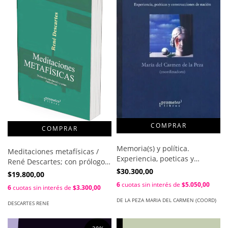
Memoria(s) y política.
Meditaciones metafísicas /
Experiencia, poeticas y
René Descartes; con prólogo
construcciones de nación /
$30.300,00
de Pablo E. Pavesi
$19.800,00
Maria Del Carmen De La Peza
6
cuotas sin interés de
$5.050,00
6
cuotas sin interés de
$3.300,00
(coord)
DE LA PEZA MARIA DEL CARMEN (COORD)
DESCARTES RENE