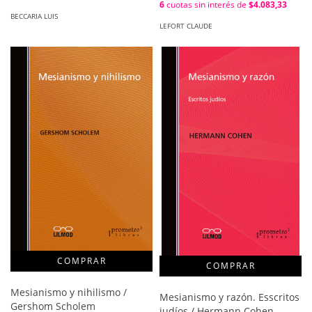
6
cuotas sin interés de
$4.083,33
BECCARIA LUIS
LEFORT CLAUDE
Mesianismo y nihilismo /
Mesianismo y razón. Esscritos
Gershom Scholem
judíos / Hermann Cohen