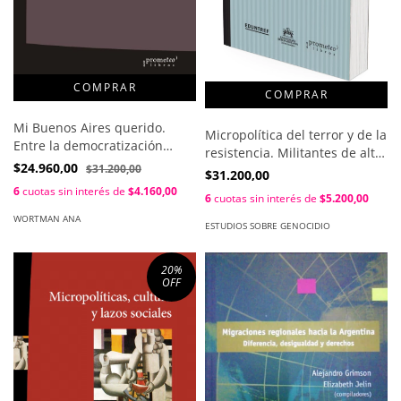
Mi Buenos Aires querido.
Micropolítica del terror y de la
Entre la democratización
resistencia. Militantes de alto
cultural y la desigualdad
$24.960,00
$31.200,00
riesgo, escuadrones de la
$31.200,00
educativa / Ana Wortman
muerte y centros clandestinos
6
cuotas sin interés de
$4.160,00
6
cuotas sin interés de
$5.200,00
de detención / Manolo E. Vela
WORTMAN ANA
Castañeda
ESTUDIOS SOBRE GENOCIDIO
20
%
OFF