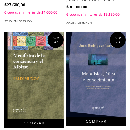
$27.600,00
$30.900,00
6
cuotas sin interés de
$4.600,00
6
cuotas sin interés de
$5.150,00
SCHOLEM GERSHOM
COHEN HERMANN
20
%
20
%
OFF
OFF