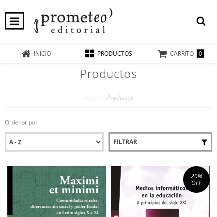
0
INICIO
PRODUCTOS
CARRITO
Productos
Inicio
-
Productos
Ordenar por
FILTRAR
20
%
OFF