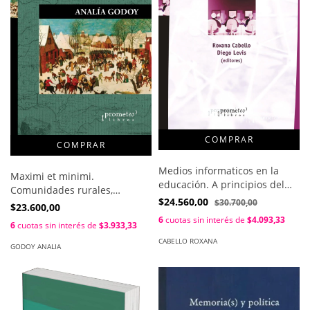
Medios informaticos en la
Maximi et minimi.
educación. A principios del
Comunidades rurales,
siglo XXI / Roxana Cabello ;
$24.560,00
$30.700,00
diferenciacion social y poder
$23.600,00
Diego Levis
feudal en leon (siglos x y xi) /
6
cuotas sin interés de
$4.093,33
6
cuotas sin interés de
$3.933,33
Analia Godoy
CABELLO ROXANA
GODOY ANALIA