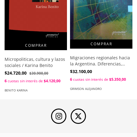
Migraciones regionales hacia
Micropoliticas, cultura y lazos
la Argentina. Diferencias,
sociales / Karina Benito
desigualdades y derechos /
$32.100,00
$24.720,00
$30.900,00
Alejandro Grimson ; Elizabeth
6
cuotas sin interés de
$5.350,00
6
cuotas sin interés de
$4.120,00
Jelin
GRIMSON ALEJANDRO
BENITO KARINA