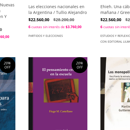
. Nuevas
Ehieh. Una cáb
Las elecciones nacionales en
a
mañana / Gree
la Argentina / Tullio Alejandro
en Y
$22.560,00
$2
$22.560,00
$28.200,00
6
cuotas sin inter
6
cuotas sin interés de
$3.760,00
0
ESTUDIOS Y REFLEXI
PARTIDOS Y ELECCIONES
760,00
CON EDITORIAL LILM
20
%
20
%
OFF
OFF