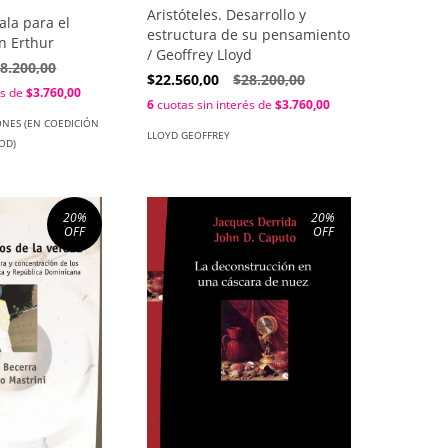
Aristóteles. Desarrollo y
ala para el
estructura de su pensamiento
n Erthur
/ Geoffrey Lloyd
8.200,00
$22.560,00
$28.200,00
és de
$3.760,00
6
cuotas sin interés de
$3.760,00
ONES (EN COEDICIÓN
LLOYD GEOFFREY
OD)
20
%
20
%
OFF
OFF