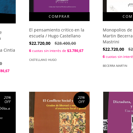
Monopolios de l
El pensamiento critico en la
e
Martin Becerra
escuela / Hugo Castellano
a
Mastrini
$22.720,00
$28.400,00
$22.720,00
$2
ia Cintia
6
cuotas sin interés de
$3.786,67
6
cuotas sin inter
CASTELLANO HUGO
0
BECERRA MARTIN
786,67
20
%
20
%
OFF
OFF