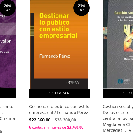
20
%
20
%
OFF
OFF
upremo,
Gestionar lo publico con estilo
Gestion social 
rra
empresarial / Fernando Perez
De los escritor
 Cristina
central a los ba
$22.560,00
$28.200,00
Magdalena Chia
6
cuotas sin interés de
$3.760,00
Mercedes Di Vir
0