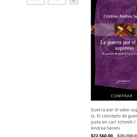
Guerra por el valor s
la. El concepto de gue
justa en carl schmitt /
Andrea Sereni
$22.560,00
$28.200,0