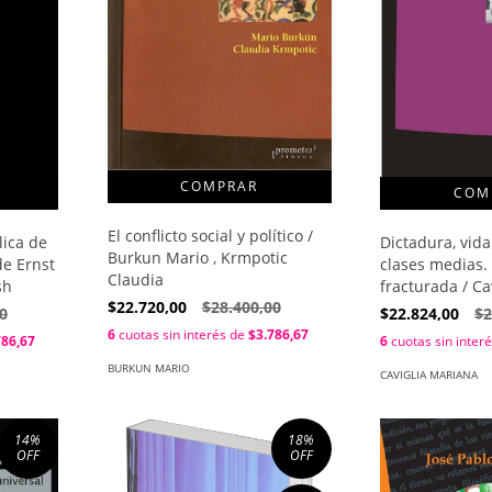
El conflicto social y político /
lica de
Dictadura, vida
Burkun Mario , Krmpotic
de Ernst
clases medias.
Claudia
sh
fracturada / Ca
$22.720,00
$28.400,00
0
$22.824,00
$2
6
cuotas sin interés de
$3.786,67
786,67
6
cuotas sin inter
BURKUN MARIO
CAVIGLIA MARIANA
14
%
18
%
OFF
OFF