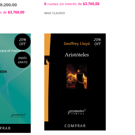
6
cuotas sin interés de
$3.760,00
8.200,00
és de
$3.760,00
MAIZ CLAUDIO
20
%
20
%
OFF
OFF
ENVÍO
GRATIS