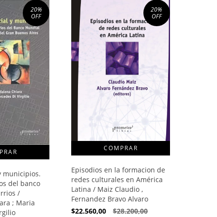
20
%
20
%
OFF
OFF
Episodios en la formacion de
y municipios.
redes culturales en América
ios del banco
Latina / Maiz Claudio ,
rrios /
Fernandez Bravo Alvaro
ra ; Maria
$22.560,00
$28.200,00
gilio