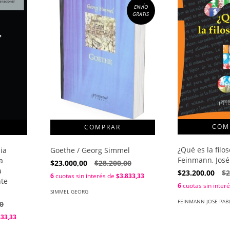
ENVÍO
GRATIS
¿Qué es la filos
ia
Goethe / Georg Simmel
Feinmann, José
a
$23.000,00
$28.200,00
a
$23.200,00
$2
6
cuotas sin interés de
$3.833,33
nte
6
cuotas sin inter
SIMMEL GEORG
FEINMANN JOSE PAB
0
833,33