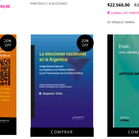
PARTIDOS Y ELECCIONES
$22.560,00
$2
760,00
6
cuotas sin inter
DI VIRGILIO MARIA
20
%
20
%
OFF
OFF