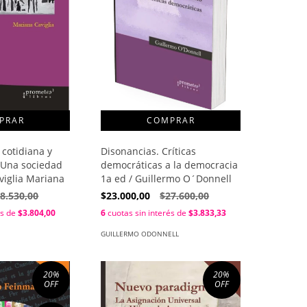
 cotidiana y
Disonancias. Críticas
 Una sociedad
democráticas a la democracia
viglia Mariana
1a ed / Guillermo O´Donnell
8.530,00
$23.000,00
$27.600,00
és de
$3.804,00
6
cuotas sin interés de
$3.833,33
GUILLERMO ODONNELL
20
%
20
%
OFF
OFF