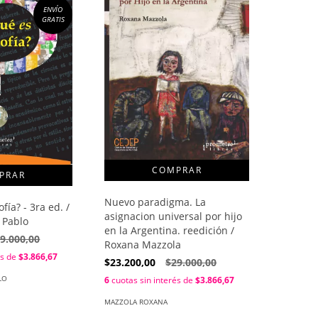
ENVÍO
GRATIS
Nuevo paradigma. La
ofía? - 3ra ed. /
asignacion universal por hijo
 Pablo
en la Argentina. reedición /
9.000,00
Roxana Mazzola
és de
$3.866,67
$23.200,00
$29.000,00
LO
6
cuotas sin interés de
$3.866,67
MAZZOLA ROXANA