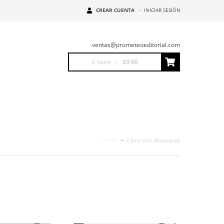
CREAR CUENTA
-
INICIAR SESIÓN
ventas@prometeoeditorial.com
0
Items
|
$0,00
Inicio
-
Libro con descuento