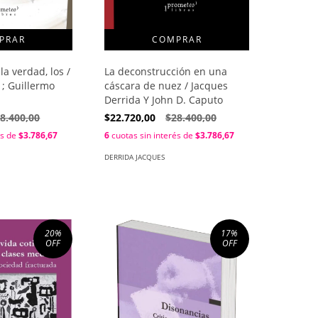
La deconstrucción en una
a verdad, los /
cáscara de nuez / Jacques
 ; Guillermo
Derrida Y John D. Caputo
$22.720,00
$28.400,00
8.400,00
6
cuotas sin interés de
$3.786,67
és de
$3.786,67
DERRIDA JACQUES
20
%
17
%
OFF
OFF