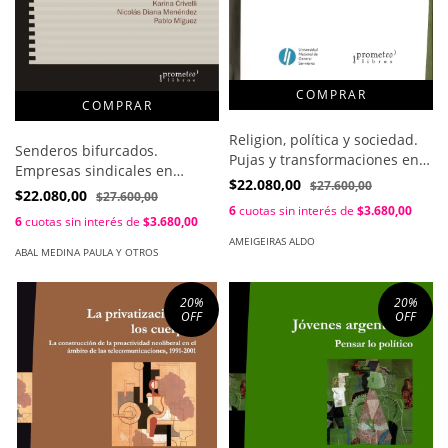
Religion, política y sociedad.
Senderos bifurcados.
Pujas y transformaciones en
Empresas sindicales en
la historia Argentina /
$22.080,00
$27.600,00
tiempos de precarizacion
$22.080,00
$27.600,00
Ameigeiras Aldo , Martin. Jose
laboral / Abal Medina Paula Y
6
cuotas sin interés de
$3.680,00
6
cuotas sin interés de
$3.680,00
Otros
AMEIGEIRAS ALDO
ABAL MEDINA PAULA Y OTROS
20
%
20
%
OFF
OFF