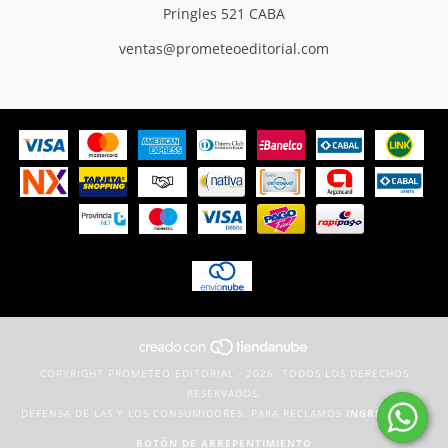
Pringles 521 CABA
ventas@prometeoeditorial.com
COPYRIGHT PROMETEO EDITORIAL - 2026. TODOS LOS DERECHOS
RESERVADOS.
DEFENSA DE LAS Y LOS CONSUMIDORES. PARA RECLAMOS
INGRESÁ ACÁ.
BOTÓN DE ARREPENTIMIENTO