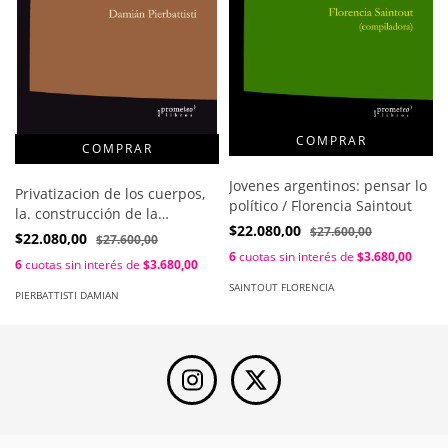
Jovenes argentinos: pensar lo
Privatizacion de los cuerpos,
político / Florencia Saintout
la. construcción de la
$22.080,00
$27.600,00
proactividad neoliberal en
$22.080,00
$27.600,00
telecomunicaciones / Damian
6
cuotas sin interés de
$3.680,00
6
cuotas sin interés de
$3.680,00
Pierbattisti
SAINTOUT FLORENCIA
PIERBATTISTI DAMIAN