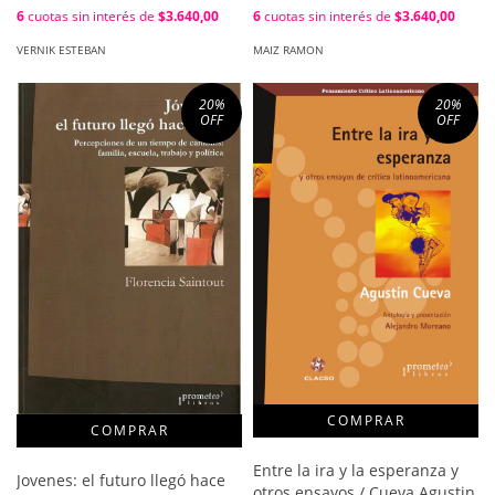
6
cuotas sin interés de
$3.640,00
6
cuotas sin interés de
$3.640,00
MAIZ RAMON
VERNIK ESTEBAN
20
%
20
%
OFF
OFF
Entre la ira y la esperanza y
Jovenes: el futuro llegó hace
otros ensayos / Cueva Agustin