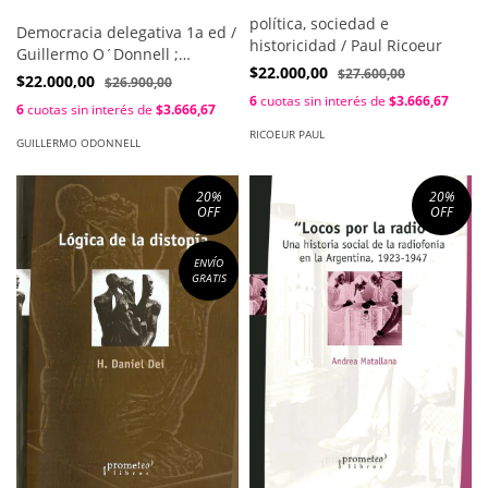
política, sociedad e
Democracia delegativa 1a ed /
historicidad / Paul Ricoeur
Guillermo O´Donnell ;
$22.000,00
$27.600,00
Osvaldo Iazzetta ; Hugo
$22.000,00
$26.900,00
Quiroga (coords.)
6
cuotas sin interés de
$3.666,67
6
cuotas sin interés de
$3.666,67
RICOEUR PAUL
GUILLERMO ODONNELL
20
%
20
%
OFF
OFF
ENVÍO
GRATIS