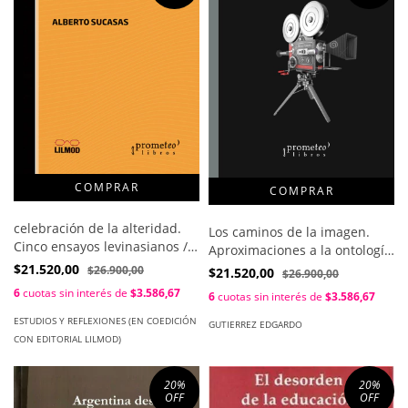
celebración de la alteridad.
Los caminos de la imagen.
Cinco ensayos levinasianos /
Aproximaciones a la ontología
Sucasas Alberto
del cine / Gutierrez Edgardo
$21.520,00
$26.900,00
$21.520,00
$26.900,00
(compilador)
6
cuotas sin interés de
$3.586,67
6
cuotas sin interés de
$3.586,67
ESTUDIOS Y REFLEXIONES (EN COEDICIÓN
GUTIERREZ EDGARDO
CON EDITORIAL LILMOD)
20
%
20
%
OFF
OFF