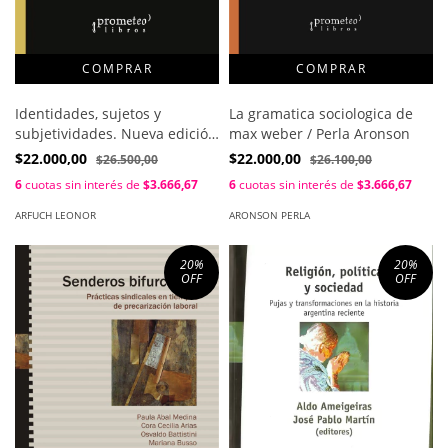
La gramatica sociologica de
Identidades, sujetos y
max weber / Perla Aronson
subjetividades. Nueva edición
/ Leonor Arfuch
$22.000,00
$22.000,00
$26.100,00
$26.500,00
6
cuotas sin interés de
$3.666,67
6
cuotas sin interés de
$3.666,67
ARONSON PERLA
ARFUCH LEONOR
20
%
20
%
OFF
OFF