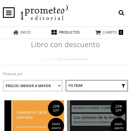
0
INICIO
PRODUCTOS
CARRITO
Libro con descuento
Inicio
-
Libro con descuento
Ordenar por
FILTRAR
20
%
20
%
OFF
OFF
ENVÍO
ENVÍO
GRATIS
GRATIS