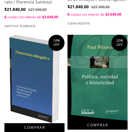
rato / Florencia Saintout
$21.840,00
$27.300,00
$21.840,00
$27.300,00
6
cuotas sin interés de
$3.640,00
6
cuotas sin interés de
$3.640,00
CUEVA AGUSTIN
SAINTOUT FLORENCIA
18
%
20
%
OFF
OFF