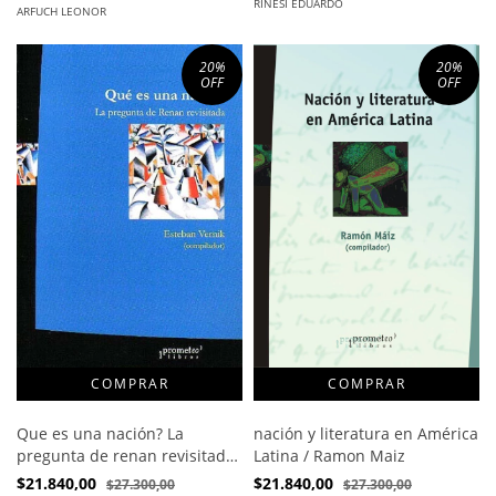
RINESI EDUARDO
ARFUCH LEONOR
20
%
20
%
OFF
OFF
nación y literatura en América
Que es una nación? La
Latina / Ramon Maiz
pregunta de renan revisitada
/ Esteban Vernik
$21.840,00
$21.840,00
$27.300,00
$27.300,00