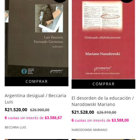
Argentina desigual / Beccaria
El desorden de la educación /
Luis
Narodowski Mariano
$21.520,00
$26.900,00
$21.528,00
$26.910,00
6
cuotas sin interés de
$3.586,67
6
cuotas sin interés de
$3.588,00
BECCARIA LUIS
NARODOWSKI MARIANO