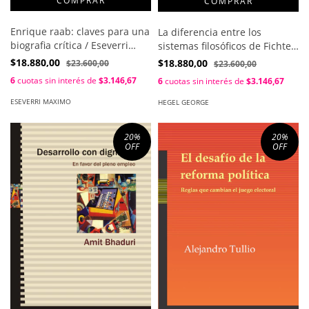
Enrique raab: claves para una
La diferencia entre los
biografia crítica / Eseverri
sistemas filosóficos de Fichte y
Maximo
de Schelling / Georg Wilhelm
$18.880,00
$18.880,00
$23.600,00
$23.600,00
Friedrich Hegel
6
cuotas sin interés de
$3.146,67
6
cuotas sin interés de
$3.146,67
ESEVERRI MAXIMO
HEGEL GEORGE
20
%
20
%
OFF
OFF