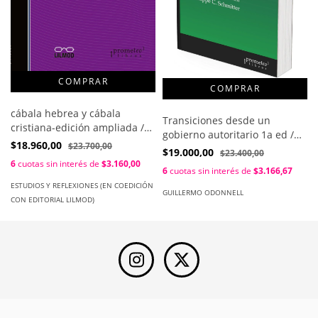
cábala hebrea y cábala
Transiciones desde un
cristiana-edición ampliada /
gobierno autoritario 1a ed /
Idel Moshe
$18.960,00
$23.700,00
Guillermo O´Donnell ;
$19.000,00
$23.400,00
Philippe C. Schmitter
6
cuotas sin interés de
$3.160,00
6
cuotas sin interés de
$3.166,67
ESTUDIOS Y REFLEXIONES (EN COEDICIÓN
GUILLERMO ODONNELL
CON EDITORIAL LILMOD)