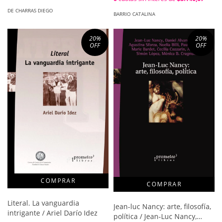
DE CHARRAS DIEGO
BARRIO CATALINA
20
%
20
%
OFF
OFF
Literal. La vanguardia
Jean-luc Nancy: arte, filosofía,
intrigante / Ariel Darío Idez
política / Jean-Luc Nancy,