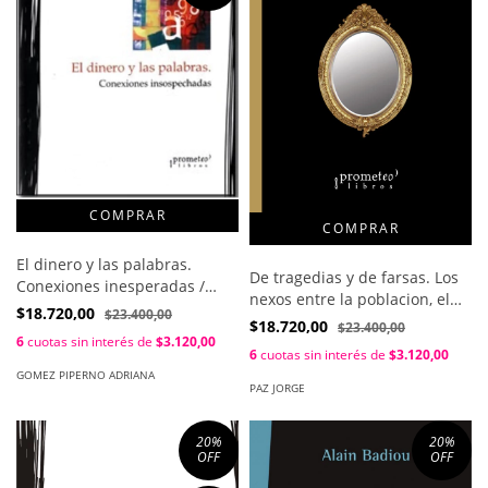
El dinero y las palabras.
De tragedias y de farsas. Los
Conexiones inesperadas /
nexos entre la poblacion, el
Gomez Piperno Adriana
$18.720,00
$23.400,00
crecimiento económico y la
$18.720,00
$23.400,00
desigualdad / Paz Jorge
6
cuotas sin interés de
$3.120,00
6
cuotas sin interés de
$3.120,00
GOMEZ PIPERNO ADRIANA
PAZ JORGE
20
%
20
%
OFF
OFF