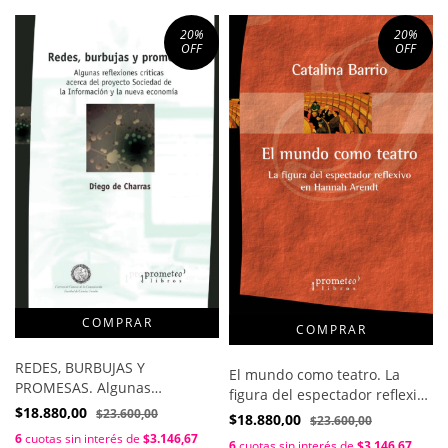
20
%
20
%
OFF
OFF
REDES, BURBUJAS Y
El mundo como teatro. La
PROMESAS. Algunas
figura del espectador reflexivo
reflexiones criticas
$18.880,00
$23.600,00
en arendt / Catalina Barrio
$18.880,00
$23.600,00
6
cuotas sin interés de
$3.146,67
6
cuotas sin interés de
$3.146,67