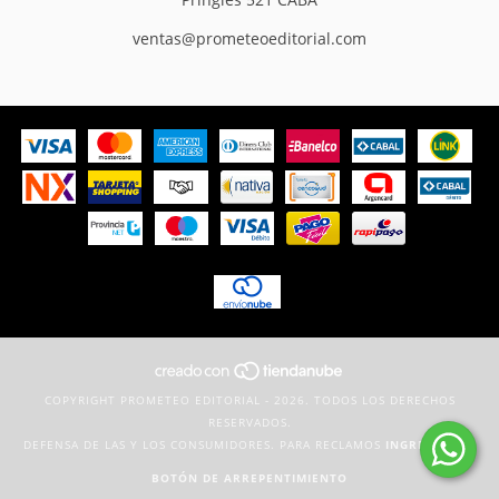
ventas@prometeoeditorial.com
COPYRIGHT PROMETEO EDITORIAL - 2026. TODOS LOS DERECHOS
RESERVADOS.
DEFENSA DE LAS Y LOS CONSUMIDORES. PARA RECLAMOS
INGRESÁ ACÁ.
BOTÓN DE ARREPENTIMIENTO