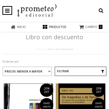
0
INICIO
PRODUCTOS
CARRITO
Libro con descuento
Inicio
-
Libro con descuento
Ordenar por
FILTRAR
20
%
20
%
OFF
OFF
ENVÍO
ENVÍO
GRATIS
GRATIS