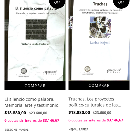
OFF
OFF
Truchas. Los proyectos
El silencio como palabra.
político-culturales de las
Memoria, arte y testimonio
radios comunitarias,
del horror / Souto Carnevaro
$18.880,00
$18.880,00
$23.600,00
$23.600,00
alternativas y populares /
Victoria
6
cuotas sin interés de
$3.146,67
6
cuotas sin interés de
$3.146,67
Kejval Larisa
KEJVAL LARISA
BESSONE MAGALI