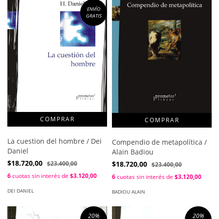
ENVÍO
GRATIS
La cuestion del hombre / Dei
Compendio de metapolítica /
Daniel
Alain Badiou
$18.720,00
$18.720,00
$23.400,00
$23.400,00
6
cuotas sin interés de
$3.120,00
6
cuotas sin interés de
$3.120,00
DEI DANIEL
BADIOU ALAIN
20
%
20
%