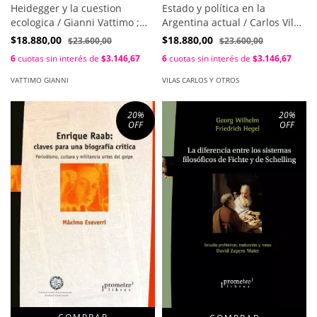
Heidegger y la cuestion
Estado y política en la
ecologica / Gianni Vattimo ;
Argentina actual / Carlos Vilas
Monica Giardina
Y Otros
$18.880,00
$18.880,00
$23.600,00
$23.600,00
6
cuotas sin interés de
$3.146,67
6
cuotas sin interés de
$3.146,67
VATTIMO GIANNI
VILAS CARLOS Y OTROS
20
%
20
%
OFF
OFF