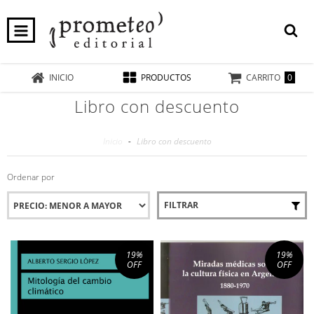
0
INICIO
PRODUCTOS
CARRITO
Libro con descuento
Inicio
-
Libro con descuento
Ordenar por
FILTRAR
19
%
19
%
OFF
OFF