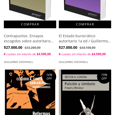
Contrapuntos. Ensayos
El Estado burocrático
escogidos sobre autoritarismo
autoritario 1a ed / Guillermo
y democratización 1a ed /
O´Donnell
$27.000,00
$27.000,00
$33.200,00
$34.100,00
Guillermo O´Donnell
6
cuotas sin interés de
$4.500,00
6
cuotas sin interés de
$4.500,00
GUILLERMO ODONNELL
GUILLERMO ODONNELL
16
%
19
%
OFF
OFF