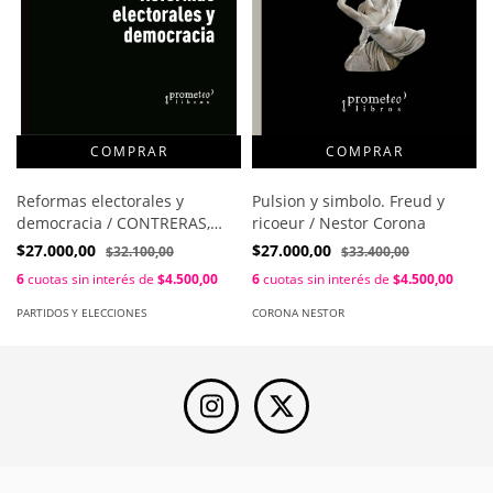
Pulsion y simbolo. Freud y
Reformas electorales y
ricoeur / Nestor Corona
democracia / CONTRERAS,
CLAUDIO - PEREZ, ADRIAN
$27.000,00
$27.000,00
$33.400,00
$32.100,00
(Compiladores)
6
cuotas sin interés de
$4.500,00
6
cuotas sin interés de
$4.500,00
CORONA NESTOR
PARTIDOS Y ELECCIONES