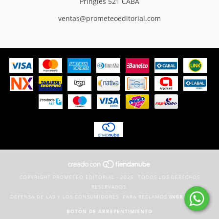
Pringles 521 CABA
ventas@prometeoeditorial.com
COPYRIGHT PROMETEO EDITORIAL - 2026. TODOS LOS DERECHOS
RESERVADOS.
DEFENSA DE LAS Y LOS CONSUMIDORES. PARA RECLAMOS
INGRESÁ ACÁ.
BOTÓN DE ARREPENTIMIENTO