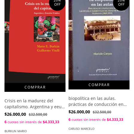
20
%
20
%
OFF
OFF
biopolítica en las aulas.
Crisis en la madurez del
prácticas de conducción en
capitalismo. Argentina y eeuu
las escuelas elementales /
$26.000,00
$32.500,00
/ Burkun Mario , Vitelli
$26.000,00
$32.500,00
Caruso Marcelo
Guillermo
6
cuotas sin interés de
$4.333,33
6
cuotas sin interés de
$4.333,33
CARUSO MARCELO
BURKUN MARIO