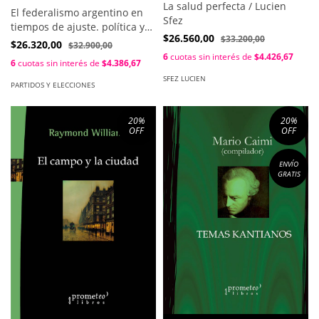
La salud perfecta / Lucien
El federalismo argentino en
Sfez
tiempos de ajuste. política y
$26.560,00
$33.200,00
federalismo en San Luis /
$26.320,00
$32.900,00
Guiñazu, Maria Clelia
6
cuotas sin interés de
$4.426,67
6
cuotas sin interés de
$4.386,67
SFEZ LUCIEN
PARTIDOS Y ELECCIONES
20
%
20
%
OFF
OFF
ENVÍO
GRATIS