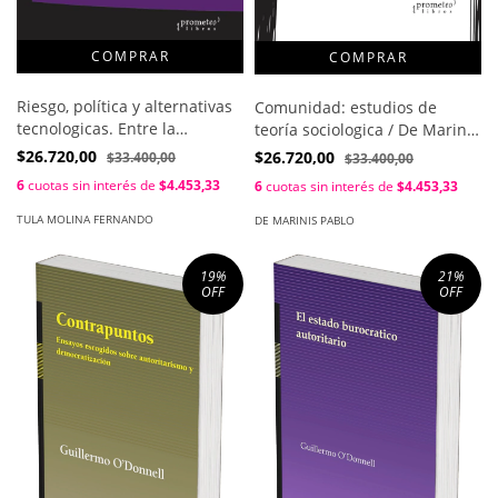
Riesgo, política y alternativas
Comunidad: estudios de
tecnologicas. Entre la
teoría sociologica / De Marinis
regulacion y la discusion
Pablo
$26.720,00
$26.720,00
$33.400,00
$33.400,00
pública / Tula Molina
6
cuotas sin interés de
$4.453,33
6
cuotas sin interés de
$4.453,33
Fernando
TULA MOLINA FERNANDO
DE MARINIS PABLO
19
%
21
%
OFF
OFF