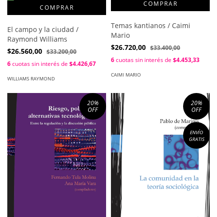
Temas kantianos / Caimi
El campo y la ciudad /
Mario
Raymond Williams
$26.720,00
$33.400,00
$26.560,00
$33.200,00
6
cuotas sin interés de
$4.453,33
6
cuotas sin interés de
$4.426,67
CAIMI MARIO
WILLIAMS RAYMOND
20
%
20
%
OFF
OFF
ENVÍO
GRATIS