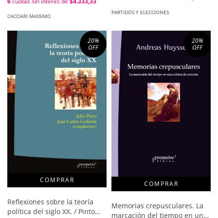
6
cuotas sin interés de
$4.333,33
PARTIDOS Y ELECCIONES
CACCIARI MASSIMO
20
%
20
%
OFF
OFF
Reflexiones sobre la teoría
Memorias crepusculares. La
política del siglo XX. / Pinto
marcación del tiempo en una