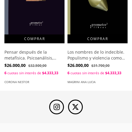
Pensar después de la
Los nombres de lo indecible.
metafísica. Psicoanálisis,
Populismo y violencia como
hermenéutica, existencia /
objetos en disputa / Ana Lucia
$26.000,00
$26.000,00
$32.500,00
$31.700,00
Néstor Corona
Magrini
6
cuotas sin interés de
$4.333,33
6
cuotas sin interés de
$4.333,33
CORONA NESTOR
MAGRINI ANA LUCIA