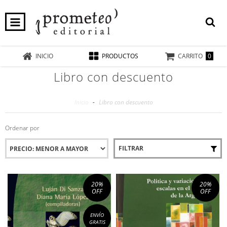
0
INICIO
PRODUCTOS
CARRITO
Libro con descuento
Inicio
-
Libro con descuento
Ordenar por
FILTRAR
20
%
20
%
OFF
OFF
ENVÍO
GRATIS