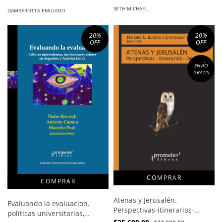
SETH MICHAEL
GAMBAROTTA EMILIANO
20
%
20
%
OFF
OFF
ENVÍO
GRATIS
Atenas y Jerusalén.
Evaluando la evaluacion.
Perspectivas-itinerarios-
políticas universitarias,
debates / Burello Marcelo ,