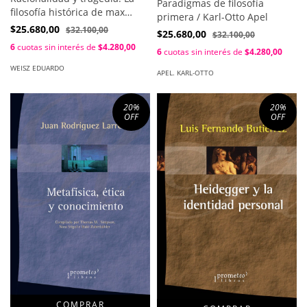
Paradigmas de filosofía
filosofía histórica de max
primera / Karl-Otto Apel
weber / Eduardo Weisz
$25.680,00
$32.100,00
$25.680,00
$32.100,00
6
cuotas sin interés de
$4.280,00
6
cuotas sin interés de
$4.280,00
WEISZ EDUARDO
APEL. KARL-OTTO
20
%
20
%
OFF
OFF