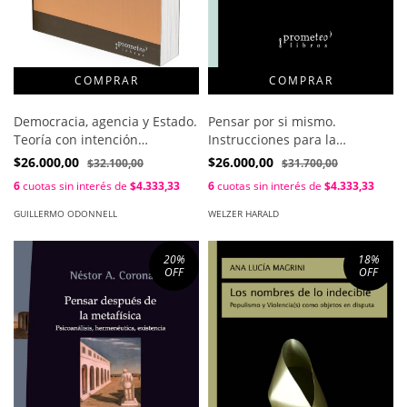
Pensar por si mismo.
Democracia, agencia y Estado.
Instrucciones para la
Teoría con intención
resistencia / Harald Welzer
comparativa 1a ed / Guillermo
$26.000,00
$26.000,00
$31.700,00
$32.100,00
O´Donnell
6
cuotas sin interés de
$4.333,33
6
cuotas sin interés de
$4.333,33
WELZER HARALD
GUILLERMO ODONNELL
20
%
18
%
OFF
OFF