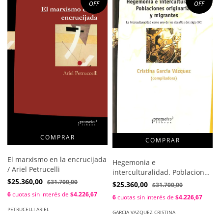
OFF
OFF
El marxismo en la encrucijada
Hegemonia e
/ Ariel Petrucelli
interculturalidad. Poblaciones
$25.360,00
originarias y migrantes /
$31.700,00
$25.360,00
$31.700,00
Cristina Garcia Vazquez
6
cuotas sin interés de
$4.226,67
6
cuotas sin interés de
$4.226,67
PETRUCELLI ARIEL
GARCIA VAZQUEZ CRISTINA