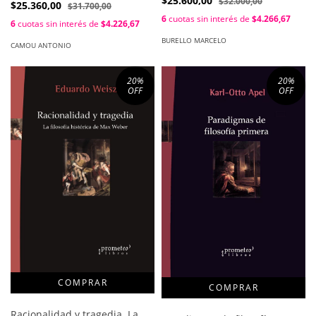
$25.600,00
$32.000,00
instituciones y actores / Pedro
$25.360,00
$31.700,00
Taub Emmanuel
Krotsch ; Antonio Camou
6
cuotas sin interés de
$4.266,67
6
cuotas sin interés de
$4.226,67
BURELLO MARCELO
CAMOU ANTONIO
20
%
20
%
OFF
OFF
Racionalidad y tragedia. La