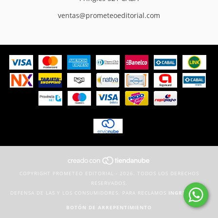
ventas@prometeoeditorial.com
COPYRIGHT PROMETEO EDITORIAL - 2026. TODOS LOS DERECHOS
RESERVADOS.
DEFENSA DE LAS Y LOS CONSUMIDORES. PARA RECLAMOS
INGRESÁ ACÁ.
BOTÓN DE ARREPENTIMIENTO