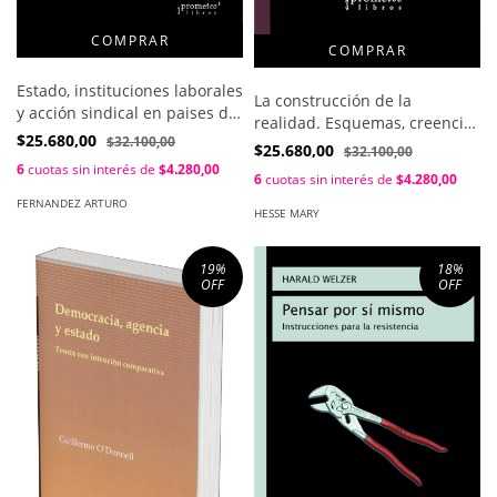
Estado, instituciones laborales
La construcción de la
y acción sindical en paises del
realidad. Esquemas, creencias
mercosur / Arturo Fernandez ;
$25.680,00
$32.100,00
y consensos / Mary B. Hesse y
$25.680,00
$32.100,00
Cecilia Senen Gonzalez
Michael A. Arbib
6
cuotas sin interés de
$4.280,00
6
cuotas sin interés de
$4.280,00
FERNANDEZ ARTURO
HESSE MARY
19
%
18
%
OFF
OFF