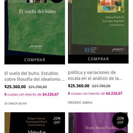
política y variaciones de
El vuelo del buho. Estudios
escala en el análisis de la
sobre filosofía del idealismo /
Argentina / Sabina Frederic ;
Di Sanza Silvia , Lopez Diana
$25.360,00
$31.700,00
$25.360,00
$31.700,00
German Soprano
6
cuotas sin interés de
$4.226,67
6
cuotas sin interés de
$4.226,67
FREDERIC SABINA
DI SANZA SILVIA
20
%
20
%
OFF
OFF