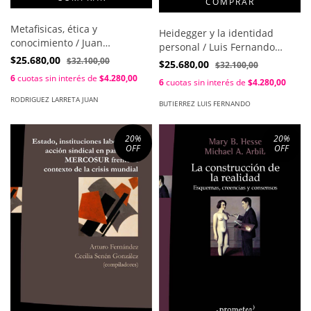
Metafisicas, ética y
Heidegger y la identidad
conocimiento / Juan
personal / Luis Fernando
Rodriguez Larreta
$25.680,00
Butierrez
$32.100,00
$25.680,00
$32.100,00
6
cuotas sin interés de
$4.280,00
6
cuotas sin interés de
$4.280,00
RODRIGUEZ LARRETA JUAN
BUTIERREZ LUIS FERNANDO
20
%
20
%
OFF
OFF