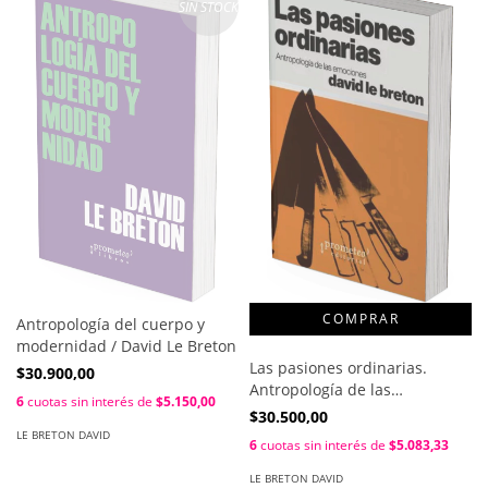
SIN STOCK
Antropología del cuerpo y
modernidad / David Le Breton
Las pasiones ordinarias.
$30.900,00
Antropología de las
6
cuotas sin interés de
$5.150,00
emociones / David Le Breton
$30.500,00
LE BRETON DAVID
6
cuotas sin interés de
$5.083,33
LE BRETON DAVID