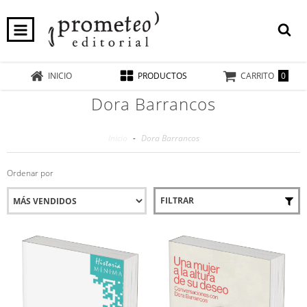
0
INICIO
PRODUCTOS
CARRITO
Dora Barrancos
Inicio
-
Dora Barrancos
Ordenar por
FILTRAR