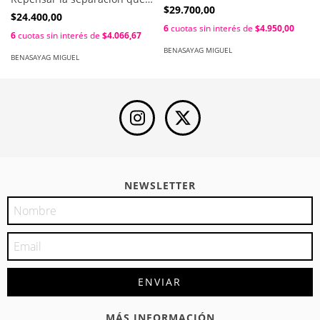
despolitización / Miguel
$29.700,00
impuso la modernidad /
$24.400,00
Benasayag - Bastien Cany
Miguel Benasayag
6
cuotas sin interés de
$4.950,00
6
cuotas sin interés de
$4.066,67
BENASAYAG MIGUEL
BENASAYAG MIGUEL
NEWSLETTER
MÁS INFORMACIÓN