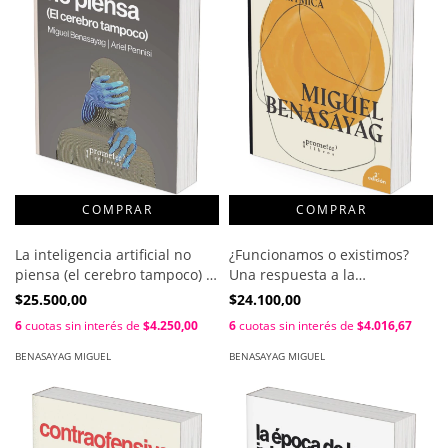
La inteligencia artificial no
¿Funcionamos o existimos?
piensa (el cerebro tampoco) /
Una respuesta a la
Miguel Benasayag - Ariel
colonización algorítmica /
$25.500,00
$24.100,00
Pennisi
Miguel Benasayag
6
cuotas sin interés de
$4.250,00
6
cuotas sin interés de
$4.016,67
BENASAYAG MIGUEL
BENASAYAG MIGUEL