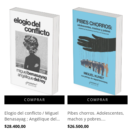
Elogio del conflicto / Miguel
Pibes chorros. Adolescentes,
Benasayag ; Angélique del
machos y pobres.
Rey
Subjetividad de jóvenes en
$28.400,00
$26.500,00
conflicto con la ley penal /