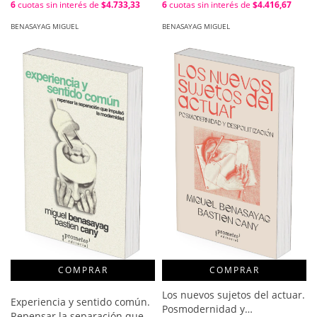
6
cuotas sin interés de
$4.733,33
6
cuotas sin interés de
$4.416,67
Miguel Kunst ; Prólogo de
Miguel Benasayag
BENASAYAG MIGUEL
BENASAYAG MIGUEL
COMPRAR
Los nuevos sujetos del actuar.
Experiencia y sentido común.
Posmodernidad y
Repensar la separación que