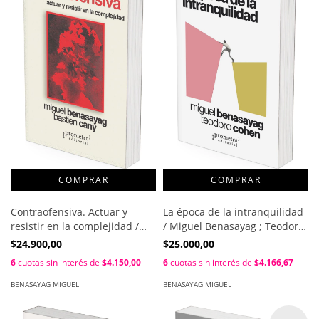
Contraofensiva. Actuar y
La época de la intranquilidad
resistir en la complejidad /
/ Miguel Benasayag ; Teodoro
Miguel Benasayag; Bastien
Cohen
$24.900,00
$25.000,00
Cany.
6
cuotas sin interés de
$4.150,00
6
cuotas sin interés de
$4.166,67
BENASAYAG MIGUEL
BENASAYAG MIGUEL