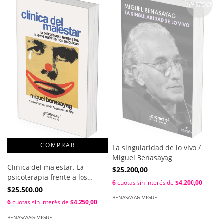
SIN STOCK
La singularidad de lo vivo /
Miguel Benasayag
Clínica del malestar. La
$25.200,00
psicoterapia frente a los
6
cuotas sin interés de
$4.200,00
nuevos sufrimientos
$25.500,00
psíquicos / Miguel Benasayag
BENASAYAG MIGUEL
6
cuotas sin interés de
$4.250,00
; Contribuciones de Angélique
del Rey
BENASAYAG MIGUEL